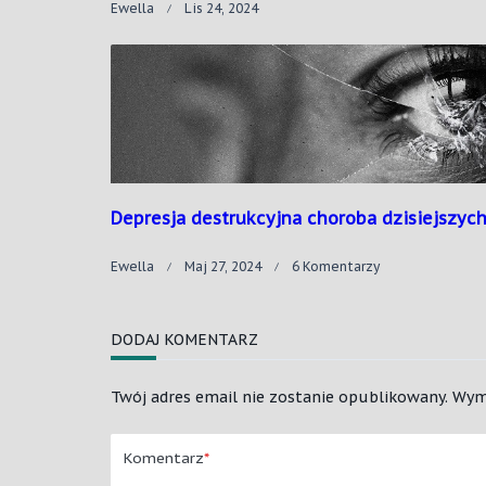
Ewella
Lis 24, 2024
Depresja destrukcyjna choroba dzisiejszyc
Do
Ewella
Maj 27, 2024
6 Komentarzy
Depresja
Destrukcyjna
Choroba
DODAJ KOMENTARZ
Dzisiejszych
Czasów
Twój adres email nie zostanie opublikowany.
Wym
Komentarz
*