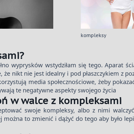
kompleksy
sami?
no wyprysków wstydziłam się tego. Aparat ściąg
e nikt nie jest idealny i pod płaszczykiem z po
orzystują media społecznościowe, żeby pokazać 
rywają te negatywne aspekty swojego życia
oń w walce z kompleksami
kceptować swoje kompleksy, albo z nimi walc
ej można to zmienić i dążyć do tego aby było lep