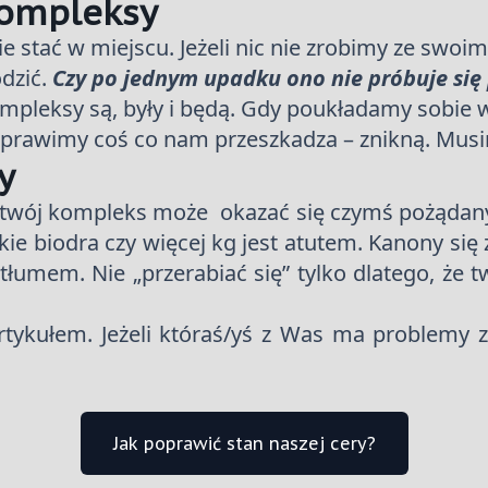
kompleksy
 stać w miejscu. Jeżeli nic nie zrobimy ze swoim
dzić.
Czy po jednym upadku ono nie próbuje się
. Kompleksy są, były i będą. Gdy poukładamy sob
prawimy coś co nam przeszkadza – znikną. Musimy
y
ch twój kompleks może okazać się czymś pożąda
kie biodra czy więcej kg jest atutem. Kanony się
tłumem. Nie „przerabiać się” tylko dlatego, że 
ykułem. Jeżeli któraś/yś z Was ma problemy z 
Jak poprawić stan naszej cery?