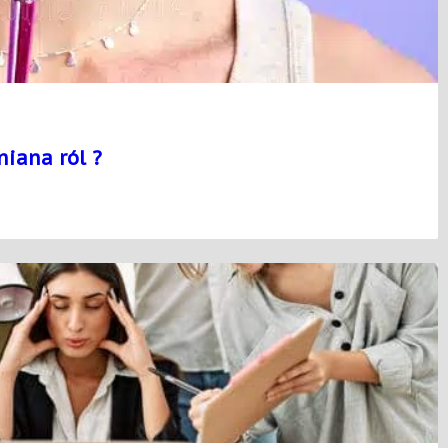
miana ról ?
źni
na