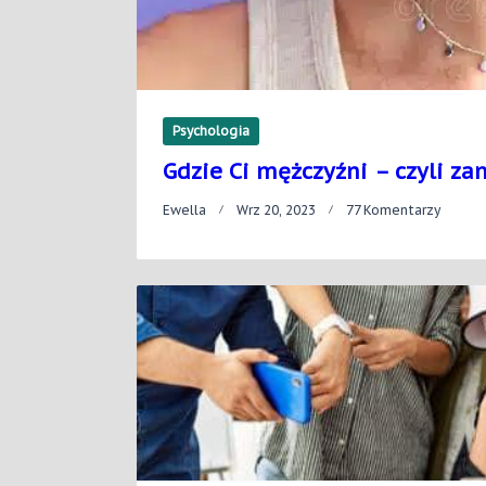
Psychologia
Gdzie Ci mężczyźni – czyli za
Do
Ewella
Wrz 20, 2023
77 Komentarzy
Gdzie
Ci
Mężczy
–
Czyli
Zamia
Ról
?