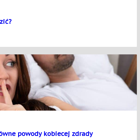
zić?
łówne powody kobiecej zdrady