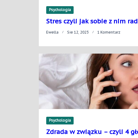
Psychologia
Stres czyli jak sobie z nim rad
Do
Ewella
Sie 12, 2023
1 Komentarz
Stres
Czyli
Jak
Sobie
Z
Nim
Radzić?
Psychologia
Zdrada w związku – czyli 4 g