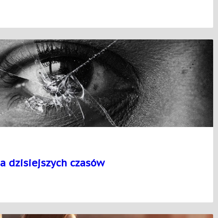
a dzisiejszych czasów
a
cyjna
zych