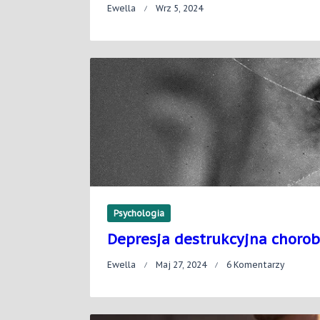
Ewella
Wrz 5, 2024
Psychologia
Depresja destrukcyjna chorob
Do
Ewella
Maj 27, 2024
6 Komentarzy
Depresj
Destruk
Choroba
Dzisiejs