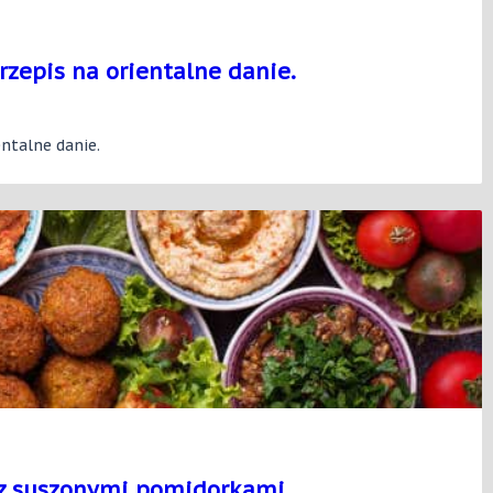
rzepis na orientalne danie.
entalne danie.
z suszonymi pomidorkami