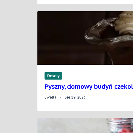
Desery
Pyszny, domowy budyń czekol
Ewella
Sie 19, 2023