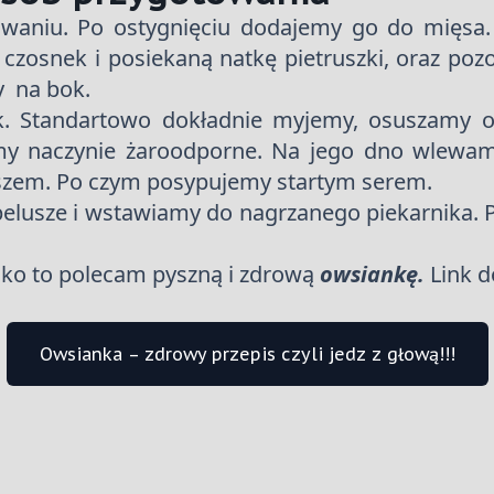
waniu. Po ostygnięciu dodajemy go do mięsa. 
 czosnek i posiekaną natkę pietruszki, oraz po
y na bok.
k. Standartowo dokładnie myjemy, osuszamy o
my naczynie żaroodporne. Na jego dno wlewamy
rszem. Po czym posypujemy startym serem.
elusze i wstawiamy do nagrzanego piekarnika.
danko to polecam pyszną i zdrową
owsiankę.
Link d
Owsianka – zdrowy przepis czyli jedz z głową!!!