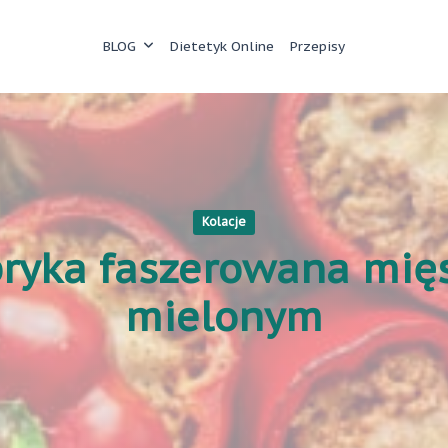
BLOG
Dietetyk Online
Przepisy
Kolacje
ryka faszerowana mi
mielonym