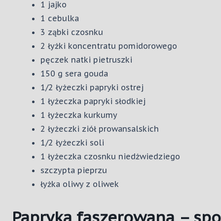
1 jajko
1 cebulka
3 ząbki czosnku
2 łyżki koncentratu pomidorowego
pęczek natki pietruszki
150 g sera gouda
1/2 łyżeczki papryki ostrej
1 łyżeczka papryki słodkiej
1 łyżeczka kurkumy
2 łyżeczki ziół prowansalskich
1/2 łyżeczki soli
1 łyżeczka czosnku niedżwiedziego
szczypta pieprzu
łyżka oliwy z oliwek
Papryka faszerowana – sp