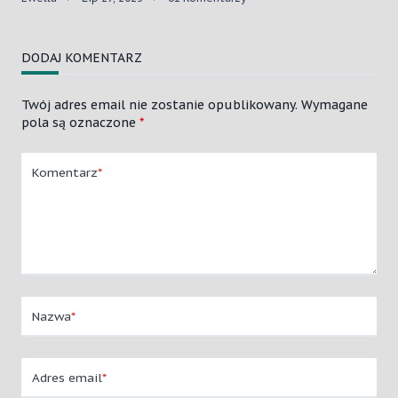
Filtry
Przeciwsłoneczne
Czy
DODAJ KOMENTARZ
Aby
Napewno
Takie
Twój adres email nie zostanie opublikowany.
Wymagane
Bezpieczne?
pola są oznaczone
*
Komentarz
*
Nazwa
*
Adres email
*