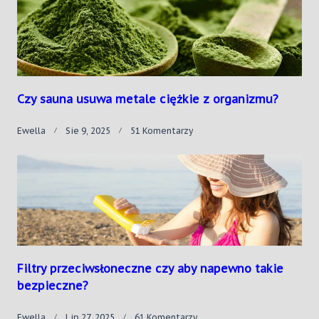
Przyprawa
Na
Zwykłe
Dolegliwości?
Czy sauna usuwa metale ciężkie z organizmu?
Do
Ewella
Sie 9, 2025
51 Komentarzy
Czy
Sauna
Usuwa
Metale
Ciężkie
Z
Organizmu?
Filtry przeciwsłoneczne czy aby napewno takie
bezpieczne?
Do
Ewella
Lip 27, 2025
61 Komentarzy