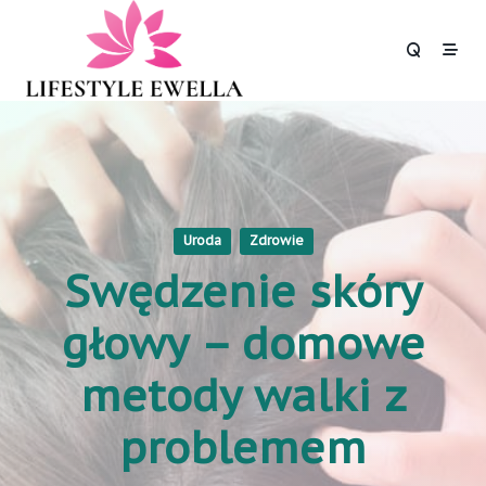
Skip
to
content
Uroda
Zdrowie
Swędzenie skóry
głowy – domowe
metody walki z
problemem