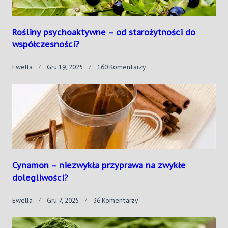
Rośliny psychoaktywne – od starożytności do
współczesności?
Do
Ewella
Gru 19, 2025
160 Komentarzy
Rośliny
Psychoaktywne
–
Od
Starożytności
Do
Współczesności?
Cynamon – niezwykła przyprawa na zwykłe
dolegliwości?
Do
Ewella
Gru 7, 2025
36 Komentarzy
Cynamon
–
Niezwykła