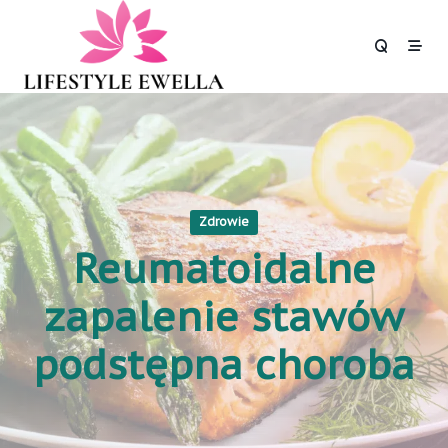
Skip
to
content
Zdrowie
Reumatoidalne
zapalenie stawów
podstępna choroba