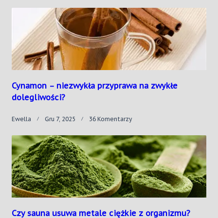
Psychoaktywne
–
Od
Starożytności
Do
Współczesności?
Cynamon – niezwykła przyprawa na zwykłe
dolegliwości?
Do
Ewella
Gru 7, 2025
36 Komentarzy
Cynamon
–
Niezwykła
Przyprawa
Na
Zwykłe
Dolegliwości?
Czy sauna usuwa metale ciężkie z organizmu?