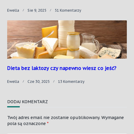
Do
Ewella
Sie 9, 2025
51 Komentarzy
Czy
Sauna
Usuwa
Metale
Ciężkie
Z
Organizmu?
Dieta bez laktozy czy napewno wiesz co jeść?
Do
Ewella
Cze 30, 2025
13 Komentarzy
Dieta
Bez
Laktozy
DODAJ KOMENTARZ
Czy
Napewno
Wiesz
Twój adres email nie zostanie opublikowany.
Wymagane
Co
pola są oznaczone
*
Jeść?