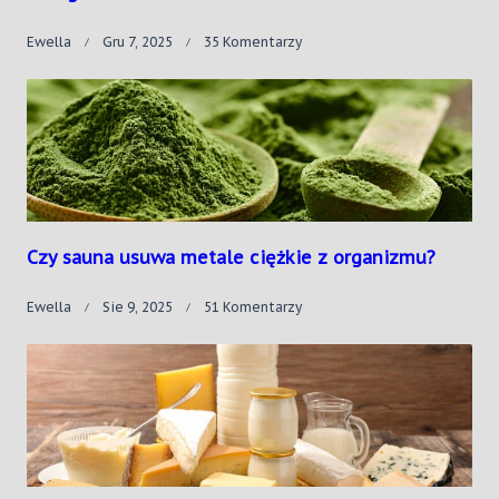
Do
Ewella
Gru 7, 2025
35 Komentarzy
Cynamon
–
Niezwykła
Przyprawa
Na
Zwykłe
Dolegliwości?
Czy sauna usuwa metale ciężkie z organizmu?
Do
Ewella
Sie 9, 2025
51 Komentarzy
Czy
Sauna
Usuwa
Metale
Ciężkie
Z
Organizmu?