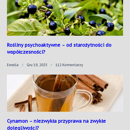
Rośliny psychoaktywne – od starożytności do
współczesności?
Do
Ewella
Gru 19, 2025
112 Komentarzy
Rośliny
Psychoaktywne
–
Od
Starożytności
Do
Współczesności?
Cynamon – niezwykła przyprawa na zwykłe
dolegliwości?