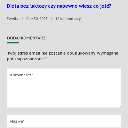
Dieta bez laktozy czy napewno wiesz co jeść?
Do
Ewella
Cze 30, 2025
12 Komentarzy
Dieta
Bez
Laktozy
DODAJ KOMENTARZ
Czy
Napewno
Wiesz
Twój adres email nie zostanie opublikowany.
Wymagane
Co
pola są oznaczone
*
Jeść?
Komentarz
*
Nazwa
*