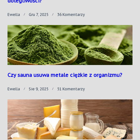
dolegliwości?
Do
Ewella
Gru 7, 2025
36 Komentarzy
Cynamon
–
Niezwykła
Przyprawa
Na
Zwykłe
Dolegliwości?
Czy sauna usuwa metale ciężkie z organizmu?
Do
Ewella
Sie 9, 2025
51 Komentarzy
Czy
Sauna
Usuwa
Metale
Ciężkie
Z
Organizmu?