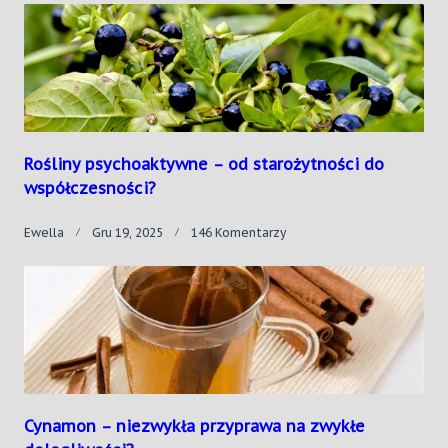
Rośliny psychoaktywne – od starożytności do
współczesności?
Do
Ewella
Gru 19, 2025
146 Komentarzy
Rośliny
Psychoaktywne
–
Od
Starożytności
Do
Współczesności?
Cynamon – niezwykła przyprawa na zwykłe