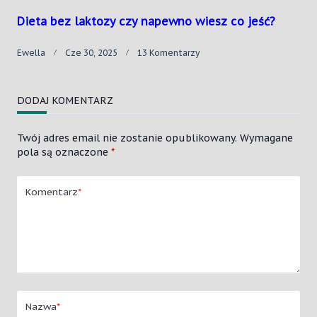
Dieta bez laktozy czy napewno wiesz co jeść?
Do
Ewella
Cze 30, 2025
13 Komentarzy
Dieta
Bez
Laktozy
DODAJ KOMENTARZ
Czy
Napewno
Wiesz
Twój adres email nie zostanie opublikowany.
Wymagane
Co
pola są oznaczone
*
Jeść?
Komentarz
*
Nazwa
*