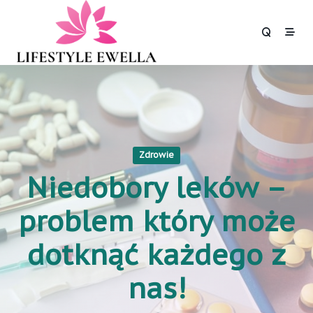
Skip
to
content
Zdrowie
Niedobory leków –
problem który może
dotknąć każdego z
nas!