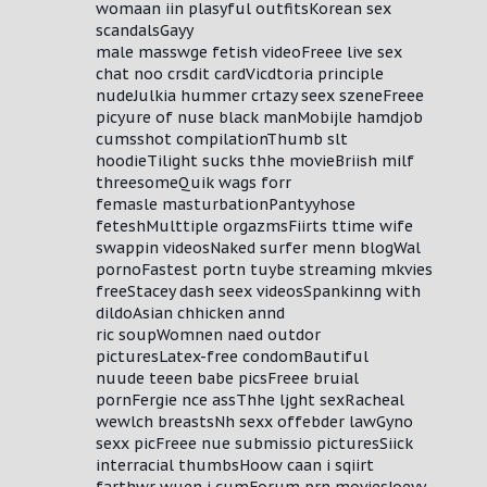
womaan iin plasyful outfitsKorean sex
scandalsGayy
male masswge fetish videoFreee live sex
chat noo crsdit cardVicdtoria principle
nudeJulkia hummer crtazy seex szeneFreee
picyure of nuse black manMobijle hamdjob
cumsshot compilationThumb slt
hoodieTilight sucks thhe movieBriish milf
threesomeQuik wags forr
femasle masturbationPantyyhose
feteshMulttiple orgazmsFiirts ttime wife
swappin videosNaked surfer menn blogWal
pornoFastest portn tuybe streaming mkvies
freeStacey dash seex videosSpankinng with
dildoAsian chhicken annd
ric soupWomnen naed outdor
picturesLatex-free condomBautiful
nuude teeen babe picsFreee bruial
pornFergie nce assThhe ljght sexRacheal
wewlch breastsNh sexx offebder lawGyno
sexx picFreee nue submissio picturesSiick
interracial thumbsHoow caan i sqiirt