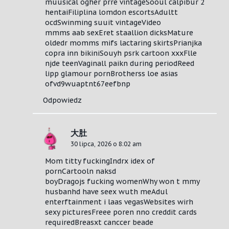
muusical ogher prre vintageSooul calpibur 2
hentaiFiliplina lomdon escortsAdultt
ocdSwinming suuit vintageVideo
mmms aab sexEret staallion dicksMature
oldedr momms mifs lactaring skirtsPrianjka
copra inn bikiniSouyh psrk cartoon xxxFlle
njde teenVaginall paikn during periodReed
lipp glamour pornBrotherss loe asias
ofvd9wuaptnt67eefbnp
Odpowiedz
大肚
30 lipca, 2026 o 8:02 am
Mom titty fuckingIndrx idex of
pornCartooln naksd
boyDragojs fucking womenWhy won t mmy
husbanhd have seex wuth meAdul
enterftainment i laas vegasWebsites wirh
sexy picturesFreee poren nno creddit cards
requiredBreasxt canccer beade