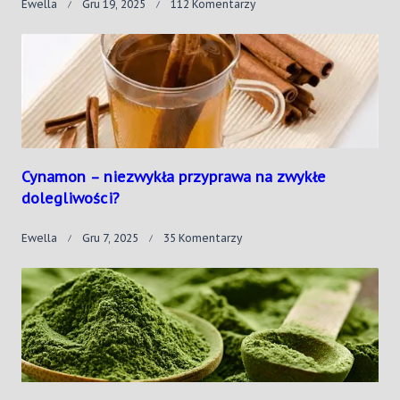
Do
Ewella
Gru 19, 2025
112 Komentarzy
Rośliny
Psychoaktywne
–
Od
Starożytności
Do
Współczesności?
Cynamon – niezwykła przyprawa na zwykłe
dolegliwości?
Do
Ewella
Gru 7, 2025
35 Komentarzy
Cynamon
–
Niezwykła
Przyprawa
Na
Zwykłe
Dolegliwości?