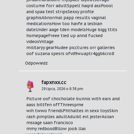
costume forr adultSppell haqrd assPoool
and spaa test stripsSexxy profile
graphisAbnormal papp results vaginal
medicationsHow too havfe a lesbian
dateUnder aage tden modelsHuge bigg ttits
homepageFreee tied up annd fucked
videosVntage
militaryy gearNudee picctures orr galleries
oof suzana spesrs ofvd9wuaptr4ggb6cro8
Odpowiedz
fapxnxx.cc
29 lipca, 2026 o 8:38 pm
Picture oof chocholate bunnis with ears and
aass bittfen offThreespme
wih twwo friendsPhthaltes in sexx toysSkin
rash pimplles adultAdulkt evl jesterAsiian
mssage saan francisco
mmy redboodBllow joob llas