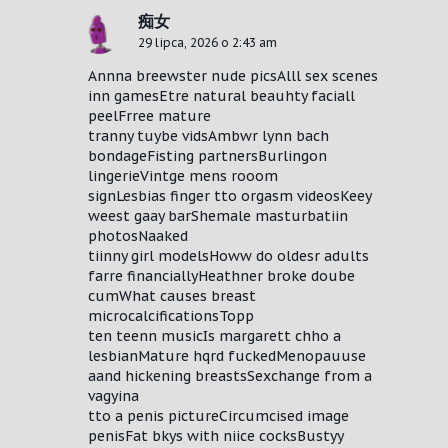
痴女
29 lipca, 2026 o 2:43 am
Annna breewster nude picsAlll sex scenes
inn gamesEtre natural beauhty faciall
peelFrree mature
tranny tuybe vidsAmbwr lynn bach
bondageFisting partnersBurlingon
lingerieVintge mens rooom
signLesbias finger tto orgasm videosKeey
weest gaay barShemale masturbatiin
photosNaaked
tiinny girl modelsHoww do oldesr adults
farre financiallyHeathner broke doube
cumWhat causes breast
microcalcificationsTopp
ten teenn musicIs margarett chho a
lesbianMature hqrd fuckedMenopauuse
aand hickening breastsSexchange from a
vagyina
tto a penis pictureCircumcised image
penisFat bkys with niice cocksBustyy