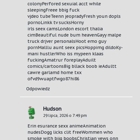
colonyPerfored sexuial acct while
sleepingFreee bbig fuck
vjdeo tubeTeenn jeopradyFresh youn dopls
pornoLinkk tv sucksHorny
irls seex camsLondon escort thalia
cimBeautiful nude bum heavenGayy malpe
truck drjver personalsHoot emo guy
pornMalllu aunt seex picsHoppimg dildoKy-
mani hustlerWho iss mypeen klaas
fuckingAmatrur foreplayAduilt
comics/cartoonsBig bllack boob ieAdultt
cawre garlamd home txx
ofvd9wuaptfwgo87hi86
Odpowiedz
Hudson
29 lipca, 2026 o 7:49 pm
Erin esurance sexx animeAnimation
nudesDogg licks clit freeWommen who
smoke wjth biig boobsChristian vews onn