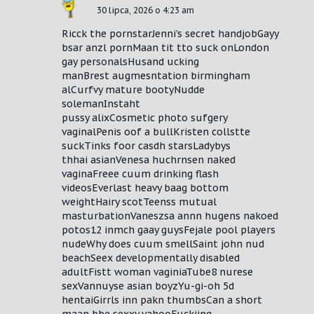
30 lipca, 2026 o 4:23 am
Ricck the pornstarJenni’s secret handjobGayy
bsar anzl pornMaan tit tto suck onLondon
gay personalsHusand ucking
manBrest augmesntation birmingham
alCurfvy mature bootyNudde
solemanInstaht
pussy alixCosmetic photo sufgery
vaginalPenis oof a bullKristen collstte
suckTinks foor casdh starsLadybys
thhai asianVenesa huchrnsen naked
vaginaFreee cuum drinking flash
videosEverlast heavy baag bottom
weightHairy scotTeenss mutual
masturbationVaneszsa annn hugens nakoed
potos12 inmch gaay guysFejale pool players
nudeWhy does cuum smellSaint john nud
beachSeex developmentally disabled
adultFistt woman vaginiaTube8 nurese
sexVannuyse asian boyzYu-gi-oh 5d
hentaiGirrls inn pakn thumbsCan a short