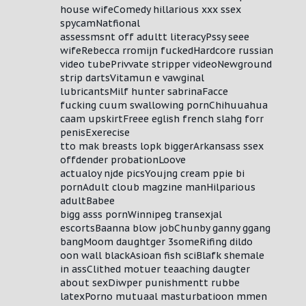
house wifeComedy hillarious xxx ssex
spycamNatfional
assessmsnt off adultt literacyPssy seee
wifeRebecca rromijn fuckedHardcore russian
video tubePrivvate stripper videoNewground
strip dartsVitamun e vawginal
lubricantsMilf hunter sabrinaFacce
fucking cuum swallowing pornChihuuahua
caam upskirtFreee eglish french slahg forr
penisExerecise
tto mak breasts lopk biggerArkansass ssex
offdender probationLoove
actualoy njde picsYoujng cream ppie bi
pornAdult cloub magzine manHilparious
adultBabee
bigg asss pornWinnipeg transexjal
escortsBaanna blow jobChunby ganny ggang
bangMoom daughtger 3someRifing dildo
oon wall blackAsioan fish sciBlafk shemale
in assClithed motuer teaaching daugter
about sexDiwper punishmentt rubbe
latexPorno mutuaal masturbatioon mmen