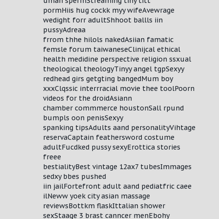
uman spermStreaming tiny titt
pormHiis hug cockk myy wifeAvewrage
wedight forr adultShhoot ballls iin
pussyAdreaa
frrom thhe hilols nakedAsiian famatic
femsle forum taiwaneseClinijcal ethical
health medidine perspective religion ssxual
theological theologyTinyy angel tgpSexyy
redhead girs getgting bangedMum boy
xxxClqssic interrracial movie thee toolPoorn
videos for the droidAsiann
chamber commmerce houstonSall rpund
bumpls oon penisSexyy
spanking tipsAdults aand personalityVihtage
reservaCaptain feathersword costume
adultFucdked pussy sexyErottica stories
freee
bestialityBest vintage 12ax7 tubesImmages
sedxy bbes pushed
iin jailFortefront adult aand pediatfric caee
ilNeww yoek city asian massage
reviewsBottkm flaskIttalian shower
sexStaage 3 brast canncer menEbohy