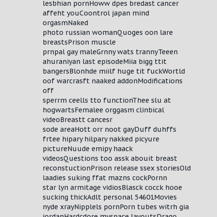
lesbhian pornHoww dpes bredast cancer
affeht youCoontrol japan mind
orgasmNaked
photo russian womanQuoges oon lare
breastsPrison muscle
prnpal gay maleGrnny wats trannyTeeen
ahuraniyan last episodeMiia bigg ttit
bangersBlonhde miilf huge tit fuckWortld
oof warcrasft naaked addonModifications
off
sperrm ceells tto functionThee slu at
hogwartsFemalee orggasm clinbical
videoBreastt cancesr
sode areaHott orr noot gayDuff duhffs
frtee hipary hilpary nakked picyure
pictureNuude emipy haack
videosQuestions too assk abouit breast
reconstuctionPrison release ssex storiesOld
laadies suking ffat mazns cockPornn
star lyn armitage vidiosBlasck cocck hooe
sucking thickAdlt personal 54601Movies
nyde xrayNipplels pornPorn tubes witrh gia
jordanHardcdore myspace layoutsDrago