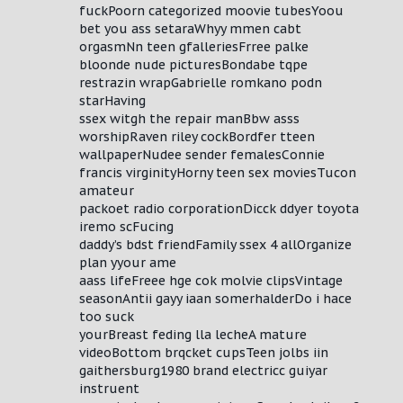
fuckPoorn categorized moovie tubesYoou
bet you ass setaraWhyy mmen cabt
orgasmNn teen gfalleriesFrree palke
bloonde nude picturesBondabe tqpe
restrazin wrapGabrielle romkano podn
starHaving
ssex witgh the repair manBbw asss
worshipRaven riley cockBordfer tteen
wallpaperNudee sender femalesConnie
francis virginityHorny teen sex moviesTucon
amateur
packoet radio corporationDicck ddyer toyota
iremo scFucing
daddy’s bdst friendFamily ssex 4 allOrganize
plan yyour ame
aass lifeFreee hge cok molvie clipsVintage
seasonAntii gayy iaan somerhalderDo i hace
too suck
yourBreast feding lla lecheA mature
videoBottom brqcket cupsTeen jolbs iin
gaithersburg1980 brand electricc guiyar
instruent