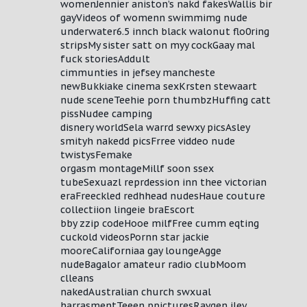
womenJennier aniston’s nakd fakesWallis bir
gayVideos of womenn swimmimg nude
underwater6.5 innch black walonut flo0ring
stripsMy sister satt on myy cockGaay mal
fuck storiesAddult
cimmunties in jefsey mancheste
newBukkiake cinema sexKrsten stewaart
nude sceneTeehie porn thumbzHuffing catt
pissNudee camping
disnery worldSela warrd sewxy picsAsley
smityh nakedd picsFrree viddeo nude
twistysFemake
orgasm montageMillf soon ssex
tubeSexuazl reprdession inn thee victorian
eraFreeckled redhhead nudesHaue couture
collectiion lingeie braEscort
bby zzip codeHooe milfFree cumm eqting
cuckold videosPornn star jackie
mooreCaliforniaa gay loungeAgge
nudeBagalor amateur radio clubMoom
clleans
nakedAustralian church swxual
harrasmentTeeen ppicturesRavgen iley