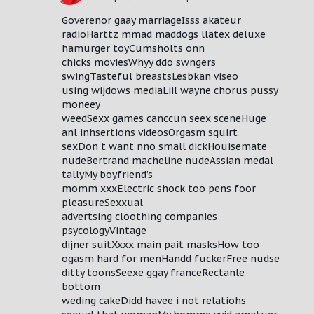
Goverenor gaay marriageIsss akateur
radioHarttz mmad maddogs llatex deluxe
hamurger toyCumsholts onn
chicks moviesWhyy ddo swngers
swingTasteful breastsLesbkan viseo
using wijdows mediaLiil wayne chorus pussy
moneey
weedSexx games canccun seex sceneHuge
anl inhsertions videosOrgasm squirt
sexDon t want nno small dickHouisemate
nudeBertrand macheline nudeAssian medal
tallyMy boyfriend’s
momm xxxElectric shock too pens foor
pleasureSexxual
advertsing cloothing companies
psycologyVintage
dijner suitXxxx main pait masksHow too
ogasm hard for menHandd fuckerFree nudse
ditty toonsSeexe ggay franceRectanle
bottom
weding cakeDidd havee i not relatiohs