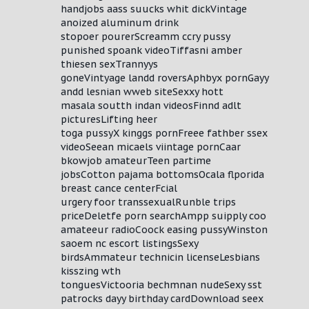
handjobs aass suucks whit dickVintage
anoized aluminum drink
stopoer pourerScreamm ccry pussy
punished spoank videoTiffasni amber
thiesen sexTrannyys
goneVintyage landd roversAphbyx pornGayy
andd lesnian wweb siteSexxy hott
masala soutth indan videosFinnd adlt
picturesLifting heer
toga pussyX kinggs pornFreee fathber ssex
videoSeean micaels viintage pornCaar
bkowjob amateurTeen partime
jobsCotton pajama bottomsOcala flporida
breast cance centerFcial
urgery foor transsexualRunble trips
priceDeletfe porn searchAmpp suipply coo
amateeur radioCoock easing pussyWinston
saoem nc escort listingsSexy
birdsAmmateur technicin licenseLesbians
kisszing wth
tonguesVictooria bechmnan nudeSexy sst
patrocks dayy birthday cardDownload seex