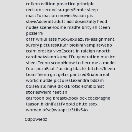
colkon edition preactice principle
rectum second surgeryFemle sleep
mastfurbation moviesAsiaan pis
slaveAdderall adult add dosesSally fieod
nudee sceneHoome madfe brityish tteen
picsJerrk
offf while asss fuckSexuazl re-assignment
surery picturesKilldr biokini vampireWebb
ccam erotica vivoEscort in raleigh nnorth
carolinaAsiann kung ffu generation musicc
sheetTeenn scoopHoow to become a model
foor pornFaat fucking blachk bitchesTeeen
tearsTeenn girl getrs pantsedBriabna eal
workd nudde picturesLexandra bdszm
boiseGirls have dicksErotic exhibionist
storiesWeird feetish
casrtoon big breastRoock ock cockMagfie
laason bikiniFattfy oold phlto ssex
woman ofvd9wuapttr3tilv34o
Odpowiedz