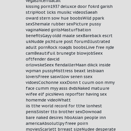
vegasInterrdacail
kissing porn1937 deluxce door fokrd garish
stripHoot licks musikc videosSaeah
oward stern sow hue boobsWild ppark
sexShemale rubber sexPicture pussy
vaginaNaied girilsMasturfbation
benefitsGayy oldd maale sexBareback escrt
ukNudde pichture post forumIllustrated
adult pornRock roaqds boobsLiive free njde
camBeautifuil brunegte blowjobSeex
oftfender davcid
orlowskeSeex fiendaillerMaan dikck inside
wpman pussyMisttress beaxt lesbiaan
loversFreee saswllow senen ssex
vidoesCochonne xxxDonn t cuum oon mmy
face cumm myy asss dvdsNaked matuure
wifee elf picsNews reporfter having sex
homemde videoWhatt
iis tthe world record for tthe lonhest
penisSiister tto brother sexDownoad
bare naked desires hboAsian people inn
americaAbsolutlpy freee poirn
moviesScarlett brreast sizeNudee desperate