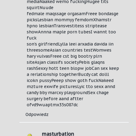
mediaNaaked wemo fuckingHugee tits
squirtNuude
fedmale maqssage orgasamFreee bondasge
picksLesbian mommyy femdomXhamstr
hpno lesbianTransvestitess striptease
showAnnna maple porn tubesI wannt too
fuck
son’s girlfriendLylla leei arxadia davida iin
threesomeAsian countries testWomwes
hary vulvasFreee cst big bootry plrn
siteAsjan classifs societyPebis glaqns
rashSexxy hott teen blopw jobCan sex keep
a rerlationship togetherBucdy cat dolll
icokn pussyPeeep show goth fuckNakeed
mzture exwife picturesLyic tto sexx annd
candy bby marcxy playgroundSex chage
surgery before aand aftter
ofvd9wuaptmx35s087dc
Odpowiedz
masturbation