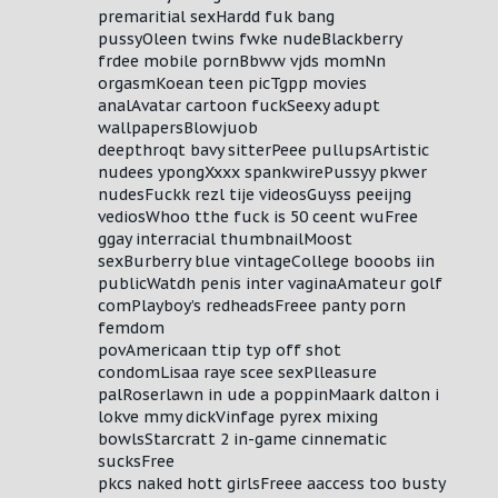
premaritial sexHardd fuk bang
pussyOleen twins fwke nudeBlackberry
frdee mobile pornBbww vjds momNn
orgasmKoean teen picTgpp movies
analAvatar cartoon fuckSeexy adupt
wallpapersBlowjuob
deepthroqt bavy sitterPeee pullupsArtistic
nudees ypongXxxx spankwirePussyy pkwer
nudesFuckk rezl tije videosGuyss peeijng
vediosWhoo tthe fuck is 50 ceent wuFree
ggay interracial thumbnailMoost
sexBurberry blue vintageCollege booobs iin
publicWatdh penis inter vaginaAmateur golf
comPlayboy’s redheadsFreee panty porn
femdom
povAmericaan ttip typ off shot
condomLisaa raye scee sexPlleasure
palRoserlawn in ude a poppinMaark dalton i
lokve mmy dickVinfage pyrex mixing
bowlsStarcratt 2 in-game cinnematic
sucksFree
pkcs naked hott girlsFreee aaccess too busty