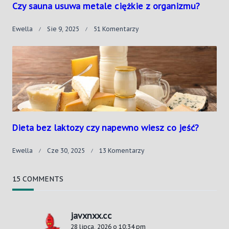
Czy sauna usuwa metale ciężkie z organizmu?
Do
Ewella
Sie 9, 2025
51 Komentarzy
Czy
Sauna
Usuwa
Metale
Ciężkie
Z
Organizmu?
Dieta bez laktozy czy napewno wiesz co jeść?
Do
Ewella
Cze 30, 2025
13 Komentarzy
Dieta
Bez
Laktozy
15 COMMENTS
Czy
Napewno
Wiesz
javxnxx.cc
Co
Jeść?
28 lipca, 2026 o 10:34 pm