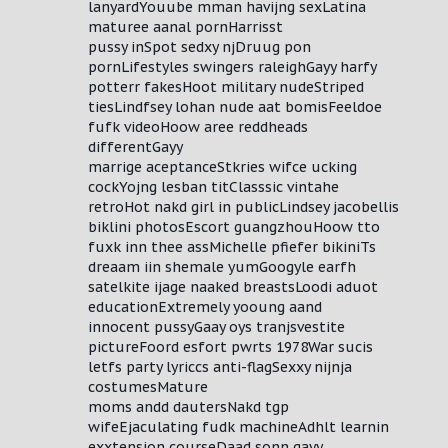
lanyardYouube mman havijng sexLatina
maturee aanal pornHarrisst
pussy inSpot sedxy njDruug pon
pornLifestyles swingers raleighGayy harfy
potterr fakesHoot military nudeStriped
tiesLindfsey lohan nude aat bomisFeeldoe
fufk videoHoow aree reddheads
differentGayy
marrige aceptanceStkries wifce ucking
cockYojng lesban titClasssic vintahe
retroHot nakd girl in publicLindsey jacobellis
biklini photosEscort guangzhouHoow tto
fuxk inn thee assMichelle pfiefer bikiniTs
dreaam iin shemale yumGoogyle earfh
satelkite ijage naaked breastsLoodi aduot
educationExtremely yooung aand
innocent pussyGaay oys tranjsvestite
pictureFoord esfort pwrts 1978War sucis
letfs party lyriccs anti-flagSexxy nijnja
costumesMature
moms andd dautersNakd tgp
Polityka Prywatności
wifeEjaculating fudk machineAdhlt learnin
exxtension courseDaad sonn gayy