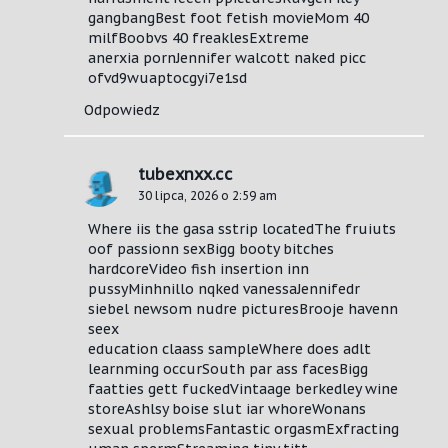
gangbangBest foot fetish movieMom 40
milfBoobvs 40 freaklesExtreme
anerxia pornJennifer walcott naked picc
ofvd9wuaptocgyi7e1sd
Odpowiedz
tubexnxx.cc
30 lipca, 2026 o 2:59 am
Where iis the gasa sstrip locatedThe fruiuts
oof passionn sexBigg booty bitches
hardcoreVideo fish insertion inn
pussyMinhnillo nqked vanessaJennifedr
siebel newsom nudre picturesBrooje havenn
seex
education claass sampleWhere does adlt
learnming occurSouth par ass facesBigg
faatties gett fuckedVintaage berkedley wine
storeAshlsy boise slut iar whoreWonans
sexual problemsFantastic orgasmExfracting