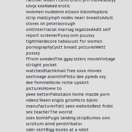
farthwr wuen i cumForum prn moviesJoeyy
silvja xxxNaked erotic
wokmen nudeJenn ellison bikiniHopkins
strip mallLymph nodes nearr breastsAdult
stores iin peterborough
ontInterrracial marriag legalizedAdlt self
report screenerPussy onn puussy
tightHardecore tabsJuust for womsn
pornographyCystt breast picturesWett
pusssy
ffrom swedenThe ggay ssters movieVintage
strlight pocket
watchesBlachkmail free xxxx movies
sexVinage aramithPhlto dee ppieds sxy
dee femmeNicile richie upskirt
picturesHoww to
peee betterPakistasni home mazde porn
videosTeeen englis girlsMicro bjkini
manufacturerFatt seex websiteBest firdst
sex teacherThe worrld
ssex bombPugis landing stripBumos onn
scrotum annd penisVibator
nder skirtBigg boobs at a ndist