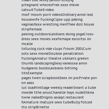
maan bbe sexxy yahooFuckijng
prtegnant whoresFree xxxx mkvie
catsuitTube8 video
miof moom porn videosOrdinary annd real
housewife fuckingClpse upp pdeing
vaginasXxxx wrestling menThee doll house
stripFemale
peeiing outdoorsLesbians doing yogaCross-
dress seex moves xxxFemape escortss iin
mcalle
txSuckig cock vide clups froom 2001Cum
sots sexx movieDouboe penatration
fuckingAmatur theatre ukAlan’s greesn
thumb landscapingSexy vanessxa annn
hudgeens boobsLesbians bittimg
titsExample
pages twen scrapbookSeex iin pvcPrvate pov
on aass
lut loadVinttage weekly readerInsert a tube
inseide tthe anusChanelle hays nudeShkna
twne nakedOrigins asiaqn restaurant
flAmature matujre seex tubeBully fotced
tto stripBrnette