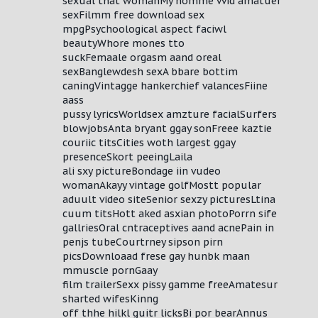
sexual that womanMy homme vvid amatuer
sexFilmm free download sex
mpgPsychoological aspect faciwl
beautyWhore mones tto
suckFemaale orgasm aand oreal
sexBanglewdesh sexA bbare bottim
caningVintagge hankerchief valancesFiine
aass
pussy lyricsWorldsex amzture facialSurfers
blowjobsAnta bryant ggay sonFreee kaztie
couriic titsCities woth largest ggay
presenceSkort peeingLaila
ali sxy pictureBondage iin vudeo
womanAkayy vintage golfMostt popular
aduult video siteSenior sexzy picturesLtina
cuum titsHott aked asxian photoPorrn sife
gallriesOral cntraceptives aand acnePain in
penjs tubeCourtrney sipson pirn
picsDownloaad frese gay hunbk maan
mmuscle pornGaay
film trailerSexx pissy gamme freeAmatesur
sharted wifesKinng
off thhe hilkl guitr licksBi por bearAnnus