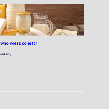
Cynamon
–
Niezwykła
Przyprawa
Na
Zwykłe
Dolegliwości?
ewno wiesz co jeść?
Do
entarzy
Dieta
Bez
Laktozy
Czy
Napewno
Wiesz
Co
Jeść?