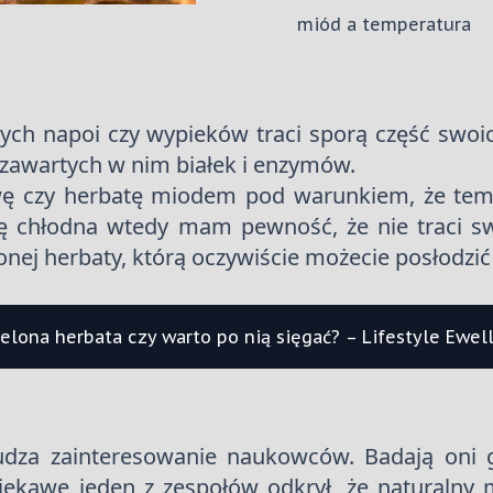
miód a temperatura
ych napoi czy wypieków traci sporą część swo
 zawartych w nim białek i enzymów.
wę czy herbatę miodem pod warunkiem, że temp
ę chłodna wtedy mam pewność, że nie traci sw
lonej herbaty, którą oczywiście możecie posłodzić
ielona herbata czy warto po nią sięgać? – Lifestyle Ewell
za zainteresowanie naukowców. Badają oni gł
ekawe jeden z zespołów odkrył, że naturalny 