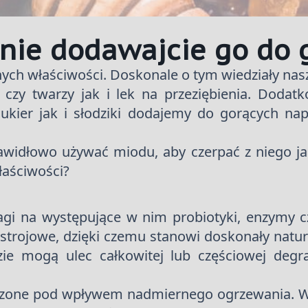
nie dodawajcie go do 
ych właściwości. Doskonale o tym wiedziały nas
y twarzy jak i lek na przeziębienia. Dodatko
cukier jak i słodziki dodajemy do gorących na
widłowo używać miodu, aby czerpać z niego jak
łaściwości?
agi na występujące w nim probiotyki, enzymy c
trojowe, dzięki czemu stanowi doskonały natura
zie mogą ulec całkowitej lub częściowej degr
szczone pod wpływem nadmiernego ogrzewania. Wp