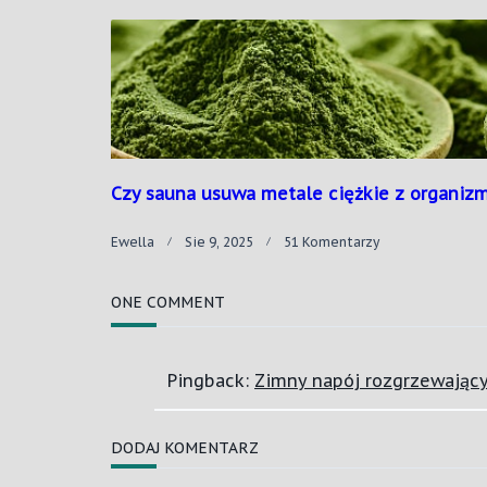
Rośliny
Psychoaktywn
–
Od
Starożytności
Do
Współczesnoś
Czy sauna usuwa metale ciężkie z organiz
Do
Ewella
Sie 9, 2025
51 Komentarzy
Czy
Sauna
Usuwa
ONE COMMENT
Metale
Ciężkie
Z
Pingback:
Zimny napój rozgrzewający
Organizmu?
DODAJ KOMENTARZ