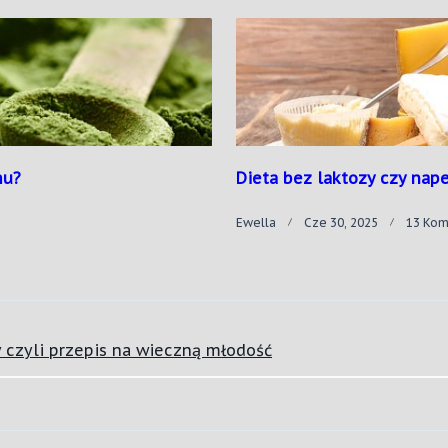
e
ci?
mu?
Dieta bez laktozy czy nap
Ewella
Cze 30, 2025
13 Kom
 czyli przepis na wieczną młodość