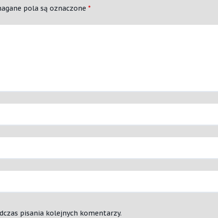
agane pola są oznaczone
*
dczas pisania kolejnych komentarzy.