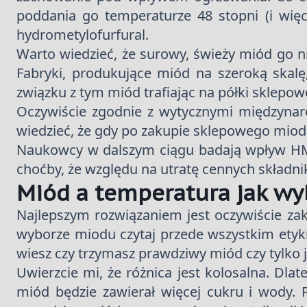
poddania go temperaturze 48 stopni (i wi
hydrometylofurfural.
Warto wiedzieć, że surowy, świeży miód go 
Fabryki, produkujące miód na szeroką skalę
związku z tym miód trafiając na półki sklepow
Oczywiście zgodnie z wytycznymi międzynar
wiedzieć, że gdy po zakupie sklepowego mi
Naukowcy w dalszym ciągu badają wpływ HM
choćby, że względu na utratę cennych składni
Miód a temperatura jak wy
Najlepszym rozwiązaniem jest oczywiście z
wyborze miodu czytaj przede wszystkim etyk
wiesz czy trzymasz prawdziwy miód czy tylko j
Uwierzcie mi, że różnica jest kolosalna. Dla
miód będzie zawierał więcej cukru i wody. 