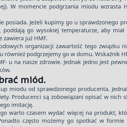
ęcej). W momencie podgrzania miodu wzrasta 
nie posiada. Jeżeli kupimy go u sprawdzonego
, poddają go wysokiej temperaturze, aby miał 
e zawiera już HMF.
odowych organizacji zawartość tego związku 
odu również podgrzejemy go w domu. Wskaźnik 
F- u na nasze zdrowie. Jednak jedno jest pew
ków.
brać miód.
akup miodu od sprawdzonego producenta. Jednak
iety. Producenci są zobowiązani opisać w nich 
ego imitację.
tego warto czasem wydać więcej na produkt, któ
Ponadto często możemy go spotkać w formie pły