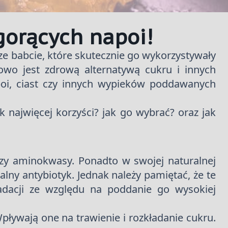
gorących napoi!
ze babcie, które skutecznie go wykorzystywały
wo jest zdrową alternatywą cukru i innych
poi, ciast czy innych wypieków poddawanych
 najwięcej korzyści? jak go wybrać? oraz jak
zy aminokwasy. Ponadto w swojej naturalnej
lny antybiotyk. Jednak należy pamiętać, że te
adacji ze względu na poddanie go wysokiej
ływają one na trawienie i rozkładanie cukru.