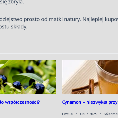
się zbryla.
odziejstwo prosto od matki natury. Najlepiej ku
ostu składy.
do współczesności?
Cynamon – niezwykła przy
Ewella
Gru 7, 2025
36 Kome