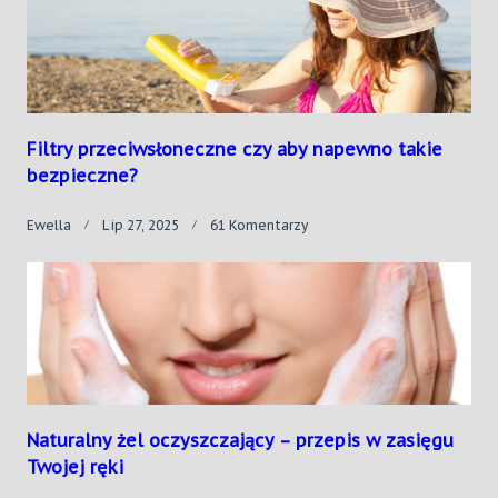
Filtry przeciwsłoneczne czy aby napewno takie
bezpieczne?
Do
Ewella
Lip 27, 2025
61 Komentarzy
Filtry
Przeciwsłoneczne
Czy
Aby
Napewno
Takie
Bezpieczne?
Naturalny żel oczyszczający – przepis w zasięgu
Twojej ręki