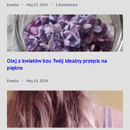
Do
Ewella
Maj 13, 2024
1 Komentarz
Naturalny
Żel
Oczyszczający
–
Przepis
W
Zasięgu
Twojej
Ręki
Olej z kwiatów bzu Twój idealny przepis na
piękno
Ewella
Maj 10, 2024