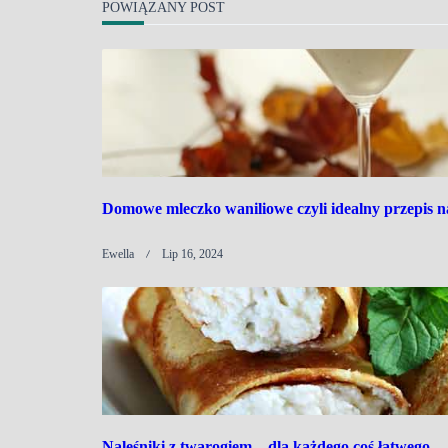
POWIĄZANY POST
Domowe mleczko waniliowe czyli idealny przepis n
Ewella
Lip 16, 2024
Naleśniki z twarogiem – dla każdego coś łatwego