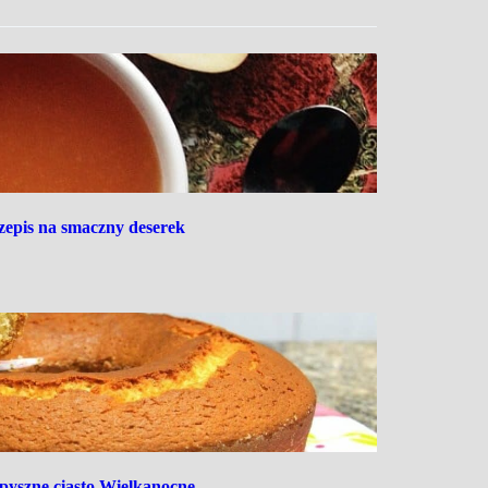
rzepis na smaczny deserek
pyszne ciasto Wielkanocne