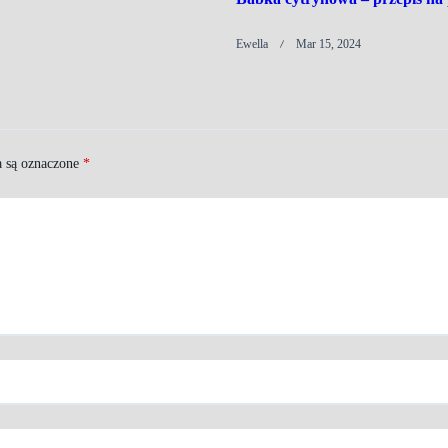
Ewella
Mar 15, 2024
 są oznaczone
*