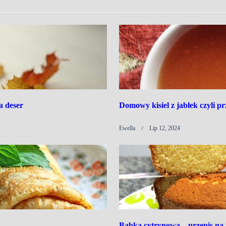
a deser
Domowy kisiel z jabłek czyli p
Ewella
Lip 12, 2024
Babka cytrynowa – przepis na 