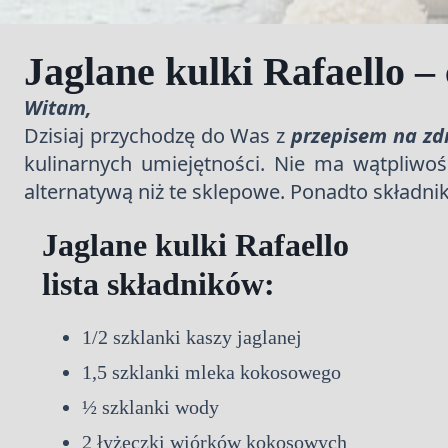
Jaglane kulki Rafaello –
Witam,
Dzisiaj przychodzę do Was z
przepisem na zdr
kulinarnych umiejętności. Nie ma wątpliwośc
alternatywą niż te sklepowe. Ponadto składnik
Jaglane kulki Rafaello
lista składników:
1/2 szklanki kaszy jaglanej
1,5 szklanki mleka kokosowego
½ szklanki wody
2 łyżeczki wiórków kokosowych