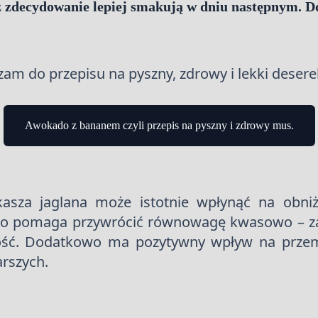
aż zdecydowanie lepiej smakują w dniu następnym.
am do przepisu na pyszny, zdrowy i lekki desere
Awokado z bananem czyli przepis na pyszny i zdrowy mus.
kasza jaglana może istotnie wpłynąć na obniż
dto pomaga przywrócić równowagę kwasowo – za
ość. Dodatkowo ma pozytywny wpływ na przemi
rszych.