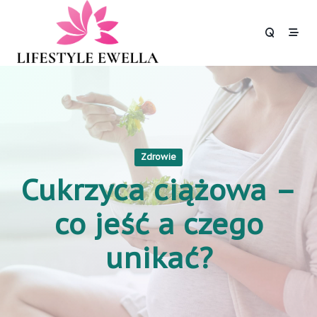
Skip
to
content
Zdrowie
Cukrzyca ciążowa –
co jeść a czego
unikać?