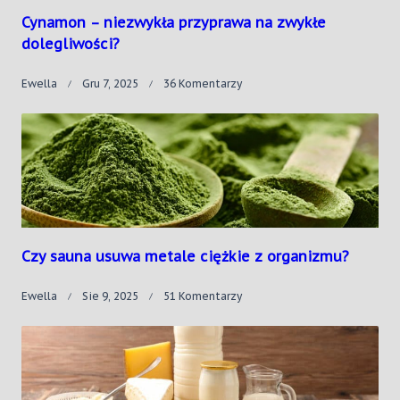
Cynamon – niezwykła przyprawa na zwykłe
dolegliwości?
Do
Ewella
Gru 7, 2025
36 Komentarzy
Cynamon
–
Niezwykła
Przyprawa
Na
Zwykłe
Dolegliwości?
Czy sauna usuwa metale ciężkie z organizmu?
Do
Ewella
Sie 9, 2025
51 Komentarzy
Czy
Sauna
Usuwa
Metale
Ciężkie
Z