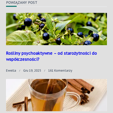
POWIĄZANY POST
Rośliny psychoaktywne – od starożytności do
współczesności?
Do
Ewella
Gru 19, 2025
161 Komentarzy
Rośliny
Psychoaktywne
–
Od
Starożytności
Do
Współczesności?