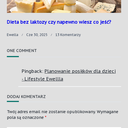
Organizmu?
Dieta bez laktozy czy napewno wiesz co jeść?
Do
Ewella
Cze 30, 2025
13 Komentarzy
Dieta
Bez
Laktozy
ONE COMMENT
Czy
Napewno
Wiesz
Pingback:
Planowanie posiłków dla dzieci
Co
Jeść?
- Lifestyle Ewellla
DODAJ KOMENTARZ
Twój adres email nie zostanie opublikowany.
Wymagane
pola są oznaczone
*